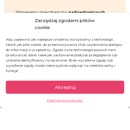
Wspieramy mieszkańców
najbiedniejszych
regionów świata
, często nękanych
wojnami,
Zarządzaj zgodami plików
kryzysami humanitarnymi, biedą, głodem i
cookie
brakiem perspektyw na przyszłość.
Docieramy
z pomocą humanitarną i rozwojową do blisko
Aby zapewnić jak najlepsze wrażenia, korzystamy z technologii,
140 000 osób
rocznie, odpowiadając na
takich jak pliki cookie, do przechowywania i/lub uzyskiwania dostępu
do informacji o urządzeniu. Zgoda na te technologie pozwoli nam
najpilniejsze potrzeby mieszkańców krajów, w
przetwarzać dane, takie jak zachowanie podczas przeglądania lub
których bieda, wojny i kryzysy humanitarne
unikalne identyfikatory na tej stronie. Brak wyrażenia zgody lub
odbierają ludziom
zdrowie, godność i życie.
wycofanie zgody może niekorzystnie wpłynąć na niektóre cechy i
funkcje.
To podopieczni naszych
11 projektów
w
10
krajach
:
Akceptuj
Polska
– warszawscy bezdomni,
Polityka prywatności
którym co roku przekazujemy Ciepłą
Pakę, by mogli się ogrzać w czasie
mrozu;
Bangladesz
– ofiary czystek