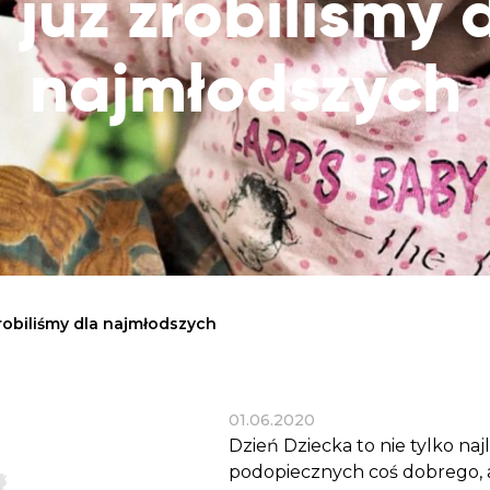
e już zrobiliśmy 
Dobroczynne24
Wiatr
Sprawdź listę miejsc, do których dociera
Zrób zakupy dla potrzebujących w
Uratu
Twoja pomoc
najmłodszych
markecie z dobrymi uczynkami
głodu
Sprawozdania
Warzywniak Charbela
Zweryfikuj, w jaki sposób wydajemy
Zrób zakupy u niewidomego Charbela i
przekazane Darowizny
wspieraj Głodnych
Cele statutowe
Sprawdź cele naszej organizacji
Kontakt
Skontaktuj się z nami!
zrobiliśmy dla najmłodszych
01.06.2020
Dzień Dziecka to nie tylko naj
podopiecznych coś dobrego, al