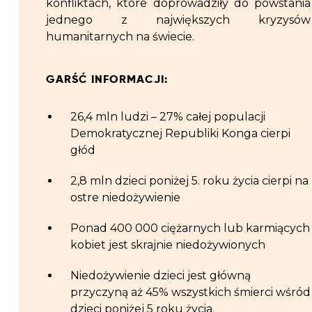
konfliktach, które doprowadziły do powstania
jednego z największych kryzysów
humanitarnych na świecie.
GARŚĆ INFORMACJI:
26,4 mln ludzi – 27% całej populacji
Demokratycznej Republiki Konga cierpi
głód
2,8 mln dzieci poniżej 5. roku życia cierpi na
ostre niedożywienie
Ponad 400 000 ciężarnych lub karmiących
kobiet jest skrajnie niedożywionych
Niedożywienie dzieci jest główną
przyczyną aż 45% wszystkich śmierci wśród
dzieci poniżej 5 roku życia.