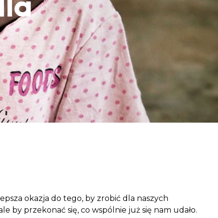
dla
aczek dla Życia
j dziecko cierpiące z powodu
 i wspieraj edukację rodziców
lepsza okazja do tego, by zrobić dla naszych
e by przekonać się, co wspólnie już się nam udało.