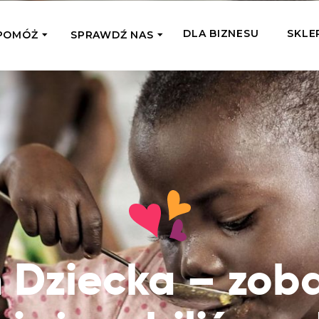
DLA BIZNESU
SKLE
POMÓŻ
SPRAWDŹ NAS
OMAGAM JEDNORAZOWO
WSPIERA
mi
Zespół Fundacji
 z miejsc, w których
Poznaj listonoszy przekazanego przez
Przekaż Kalorie
Przyb
Ciebie wsparcia
Podaruj dziecku posiłek z okazji Dnia
Pomag
7 Ogrodach
Dziecka
Jak pomagamy
pomo
ecji z Michałem
Karmimy, Leczymy, Uczymy, Dajemy
Podaruj 1,5%
Adop
Radia 357
Pracę – sprawdź co to oznacza w
Przekaż niewielką część swojego
Dołąc
praktyce
podatku naszym podopiecznym
go fi
Co już zrobiliśmy
 Dziecka – zob
Pilna Pomoc
Druż
Przeczytaj historie ludzi, którym już
Przekaż pomoc tam, gdzie jest teraz
Wspie
pomogliśmy
najbardziej potrzebna
i poz
Gdzie działamy