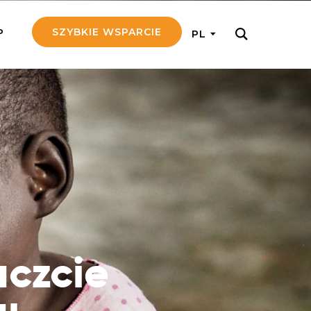
SZYBKIE WSPARCIE
P
PL
M REGULARNIE
ij nam 5!
aj efektywnie, przekazując na
c 5 zł tygodniowo
tuj Seniora
z do rodziny Seniora, wspierając
nansowo i emocjonalnie
aczcie
yny Aniołów
raj pracę konkretnego misjonarza
ostań z nim kontakcie