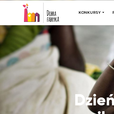
KONKURSY
P
Wyjedź z Na
Odwiedź jedno
działamy
Przybij 5 w 
Wyjedź do Gr
Żakowskim z 
Dzień