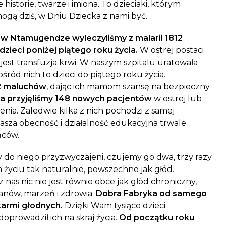
historie, twarze i imiona. To dzieciaki, którym
 mogą dziś, w Dniu Dziecka z nami być.
 w Ntamugendze wyleczyliśmy z malarii 1812
dzieci poniżej piątego roku życia.
W ostrej postaci
 jest transfuzja krwi. W naszym szpitalu uratowała
śród nich to dzieci do piątego roku życia.
02 maluchów
, dając ich mamom szansę na bezpieczny
a przyjęliśmy 148 nowych pacjentów
w ostrej lub
nia. Zaledwie kilka z nich pochodzi z samej
asza obecność i działalność edukacyjna trwale
ńców.
 do niego przyzwyczajeni, czujemy go dwa, trzy razy
m życiu tak naturalnie, powszechne jak głód.
nas nic nie jest równie obce jak głód chroniczny,
lanów, marzeń i zdrowia.
Dobra Fabryka od samego
karmi głodnych.
Dzięki Wam tysiące dzieci
oprowadził ich na skraj życia.
Od początku roku