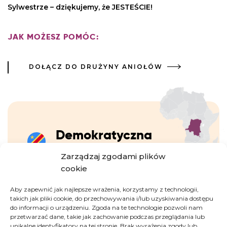
Sylwestrze – dziękujemy, że JESTEŚCIE!
JAK MOŻESZ POMÓC:
DOŁĄCZ DO DRUŻYNY ANIOŁÓW
Demokratyczna
Republika Konga
Zarządzaj zgodami plików
cookie
Drugi co do wielkości kraj w Afryce, kraj pełen
Aby zapewnić jak najlepsze wrażenia, korzystamy z technologii,
paradoksów. Z jednej strony bogaty w zasoby
takich jak pliki cookie, do przechowywania i/lub uzyskiwania dostępu
naturalne (m.in. kobalt, miedź, koltan, ropa
do informacji o urządzeniu. Zgoda na te technologie pozwoli nam
przetwarzać dane, takie jak zachowanie podczas przeglądania lub
naftowa, diamenty, złoto), z drugiej jego
unikalne identyfikatory na tej stronie. Brak wyrażenia zgody lub