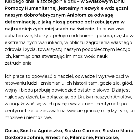
Każdego dnia, a szczególnie dziś –
w Światowym Dniu
Pomocy Humanitarnej, jesteśmy niezwykle wdzięczni
naszym dobrofabrycznym Aniołom za odwagę i
determinację, z jaką niosą pomoc potrzebującym w
najtrudniejszych miejscach na świecie.
To prawdziwi
bohaterowie, którzy z pełnym oddaniem i pokorą, często w
ekstremalnych warunkach, w obliczu zagrożenia własnego
zdrowia i życia, towarzyszą naszym podopiecznym lecząc
ich, karmiąc oraz stwarzając im możliwość nauki i
zatrudnienia.
Ich praca to opowieść o nadziei, odwadze i wytrwałości w
ratowaniu ludzi i zmienianiu ich historii tam, gdzie zło, głód,
wojny i bieda próbują powiedzieć ostatnie słowo. Dziś jest
najlepszy dzień, by dołączając do Drużyn naszych Aniołów,
zaangażować się w ich pracę i wraz z nimi, centymetr po
centymetrze, przesuwać na świecie granicę między tym, co
możliwe i niemożliwe.
Gosiu, Siostro Agnieszko, Siostro Carmen, Siostro Mario,
Doktorze Johnie, Ernestino, Filemonie, Francoise,