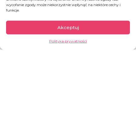
mieszkańcy należą do najbiedniejszych na
wycofanie zgody może niekorzystnie wpłynąć na niektóre cechy i
świecie. Od dziesięcioleci Kongo pogrążone jest
funkcje.
w przedłużających się konfliktach, które
doprowadziły do powstania jednego z
Akceptuj
największych kryzysów humanitarnych na
świecie.
Polityka prywatności
GARŚĆ INFORMACJI:
Prawie 62% populacji (około 60
milionów ludzi) żyje w skrajnym
ubóstwie, za mniej niż 2,15 dolara
dziennie.
Aż 10 milionów ludzi wymaga
natychmiastowej pomocy
humanitarnej
33 miliony ludzi pozbawionych jest