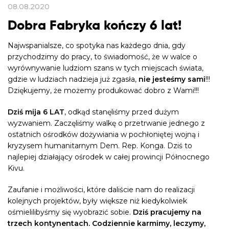
08.08.2020
Dobra Fabryka kończy 6 lat!
Najwspanialsze, co spotyka nas każdego dnia, gdy
przychodzimy do pracy, to świadomość, że w walce o
wyrównywanie ludziom szans w tych miejscach świata,
gdzie w ludziach nadzieja już zgasła,
nie jesteśmy sami
!!!
Dziękujemy, że możemy produkować dobro z Wami!!!
Dziś mija 6 LAT
, odkąd stanęliśmy przed dużym
wyzwaniem. Zaczęliśmy walkę o przetrwanie jednego z
ostatnich ośrodków dożywiania w pochłoniętej wojną i
kryzysem humanitarnym Dem. Rep. Konga. Dziś to
najlepiej działający ośrodek w całej prowincji Północnego
Kivu.
Zaufanie i możliwości, które daliście nam do realizacji
kolejnych projektów, były większe niż kiedykolwiek
ośmielilibyśmy się wyobrazić sobie.
Dziś pracujemy na
trzech kontynentach. Codziennie karmimy, leczymy,