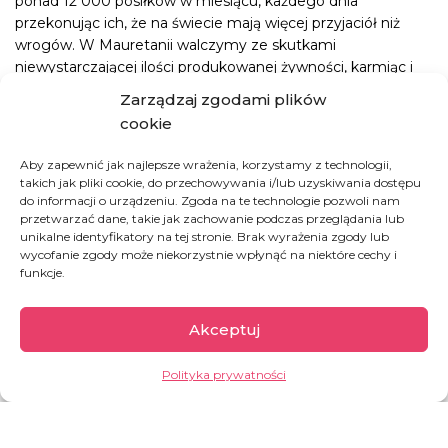
ponad 12 000 posiłków w miesiącu, każdego dnia
przekonując ich, że na świecie mają więcej przyjaciół niż
wrogów. W Mauretanii walczymy ze skutkami
niewystarczającej ilości produkowanej żywności, karmiąc i
wyciągając z niedożywienia dziesiątki dzieciaków każdego
Zarządzaj zgodami plików
miesiąca. W Bangladeszu stworzyliśmy bezpieczną
cookie
przestrzeń i wspieramy kilkadziesiąt dzieciaków w
największym na świecie obozie dla uchodźców.
Aby zapewnić jak najlepsze wrażenia, korzystamy z technologii,
takich jak pliki cookie, do przechowywania i/lub uzyskiwania dostępu
Jesteście dla naszych podopiecznych najlepszym
do informacji o urządzeniu. Zgoda na te technologie pozwoli nam
darem, jaki mógł ich spotkać!!! Dziękujemy za
przetwarzać dane, takie jak zachowanie podczas przeglądania lub
unikalne identyfikatory na tej stronie. Brak wyrażenia zgody lub
niesamowite, wspólne 6 LAT!
wycofanie zgody może niekorzystnie wpłynąć na niektóre cechy i
funkcje.
JAK MOŻESZ POMÓC:
Akceptuj
PRZYBIJ NAM URODZINOWĄ 5!
Polityka prywatności