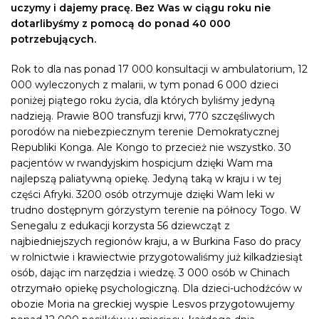
uczymy i dajemy pracę. Bez Was w ciągu roku nie
dotarlibyśmy z pomocą do ponad 40 000
potrzebujących.
Rok to dla nas ponad 17 000 konsultacji w ambulatorium, 12
000 wyleczonych z malarii, w tym ponad 6 000 dzieci
poniżej piątego roku życia, dla których byliśmy jedyną
nadzieją. Prawie 800 transfuzji krwi, 770 szczęśliwych
porodów na niebezpiecznym terenie Demokratycznej
Republiki Konga. Ale Kongo to przecież nie wszystko. 30
pacjentów w rwandyjskim hospicjum dzięki Wam ma
najlepszą paliatywną opiekę. Jedyną taką w kraju i w tej
części Afryki. 3200 osób otrzymuje dzięki Wam leki w
trudno dostępnym górzystym terenie na północy Togo. W
Senegalu z edukacji korzysta 56 dziewcząt z
najbiedniejszych regionów kraju, a w Burkina Faso do pracy
w rolnictwie i krawiectwie przygotowaliśmy już kilkadziesiąt
osób, dając im narzędzia i wiedzę. 3 000 osób w Chinach
otrzymało opiekę psychologiczną. Dla dzieci-uchodźców w
obozie Moria na greckiej wyspie Lesvos przygotowujemy