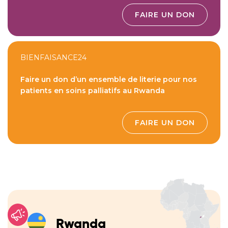
FAIRE UN DON
BIENFAISANCE24
Faire un don d’un ensemble de literie pour nos
patients en soins palliatifs au Rwanda
FAIRE UN DON
Rwanda