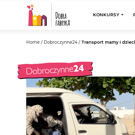
KONKURSY
Home
/
Dobroczynne24
/
Transport mamy i dzieck
P
Wyjedź z Na
Odwiedź jedno
działamy
Przybij 5 w 
Wyjedź do Gr
Żakowskim z 