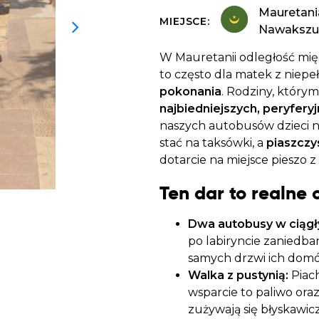
Dobroczynne24
Wiatr
Sprawdź listę miejsc, do których dociera
Mauretani
Zrób zakupy dla potrzebujących w
Uratu
MIEJSCE:
Twoja pomoc
Nawakszu
markecie z dobrymi uczynkami
głodu
Sprawozdania
W Mauretanii odległość m
Warzywniak Charbela
Zweryfikuj, w jaki sposób wydajemy
to często dla matek z niep
Zrób zakupy u niewidomego Charbela i
przekazane Darowizny
pokonania
. Rodziny, którym
wspieraj Głodnych
najbiedniejszych, peryfery
Cele statutowe
naszych autobusów dzieci ni
Sprawdź cele naszej organizacji
stać na taksówki, a
piaszczy
dotarcie na miejsce pieszo
Kontakt
Ten dar to realne
Skontaktuj się z nami!
Dwa autobusy w ciągł
po labiryncie zaniedba
samych drzwi ich dom
Walka z pustynią:
Piach
wsparcie to paliwo ora
zużywają się błyskawicz