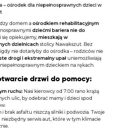
aczek dla Życia
a – ośrodek dla niepełnosprawnych dzieci w
j dziecko cierpiące z powodu
t
 i wspieraj edukację rodziców
iędzy domem a
ośrodkiem rehabilitacyjnym
ełnosprawnymi
dziećmi bariera nie do
i się opiekujemy,
mieszkają w
jnych dzielnicach
stolicy Nawakszut. Bez
gdy nie dotarłyby do ośrodka – rodziców nie
ste drogi i ekstremalny upał
uniemożliwiają
 z niepełnosprawnym dzieckiem na rękach.
 otwarcie drzwi do pomocy:
ym ruchu:
Nasi kierowcy od 7:00 rano krążą
nych ulic, by odebrać mamy i dzieci spod
ów.
 i brak asfaltu niszczą silniki i podwozia. Twoje
z niezbędny serwis aut, które w tym klimacie
nie.