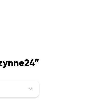
czynne24”