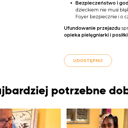
Bezpieczeństwo i god
dzieckiem nie musi błą
Foyer bezpiecznie i o cz
Ufundowanie przejazdu
spr
opieka pielęgniarki i posiłki
UDOSTĘPNIJ
jbardziej potrzebne do