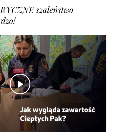
RYCZNE szaleństwo
rdzo!