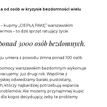
aczek dla Życia
j dziecko cierpiące z powodu
, a od osób w kryzysie bezdomności wielu
 i wspieraj edukację rodziców
u – kupmy „CIEPŁĄ PAKĘ” warszawskim
mos – to dziś sprzęt ratujący życie.
 ponad 3000 osób bezdomnych.
ju umiera z powodu zimna ponad 100 osób.
ie pomocy warszawskim bezdomnym wykonuje
łpracujemy już drugi rok. Wspólnie z
ejskiej odwiedzamy baraki, pustostany,
h, którzy najbardziej potrzebują wsparcia.
 problemów. Ale możemy przynajmniej kupić
e dla kogoś decydujący, żeby te problemy