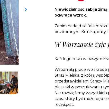
Dobroczynne24
Wiatr
Sprawdź listę miejsc, do których dociera
Zrób zakupy dla potrzebujących w
Uratu
Twoja pomoc
Niewidzialność zabija zimą
markecie z dobrymi uczynkami
głodu
odwraca wzrok.
Sprawozdania
Warzywniak Charbela
Zweryfikuj, w jaki sposób wydajemy
Zanim nadejdzie fala mroz
Zrób zakupy u niewidomego Charbela i
przekazane Darowizny
bezdomnym. Kurtka, buty, ter
wspieraj Głodnych
Cele statutowe
W Warszawie żyje
Sprawdź cele naszej organizacji
Każdego roku w naszym kra
Kontakt
Skontaktuj się z nami!
Wspaniałą pracę w zakres
Straż Miejska, z którą wspó
przedstawicielami Straży Mi
blaszaki w poszukiwaniu tyc
Nie rozwiążemy wszystkich
czas, który być może będzi
rozwiązać.