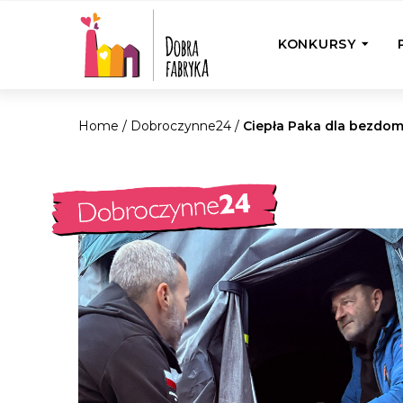
KONKURSY
Home
/
Dobroczynne24
/
Ciepła Paka dla bezdo
P
Wyjedź z Na
Odwiedź jedno
działamy
Przybij 5 w 
Wyjedź do Gr
Żakowskim z 