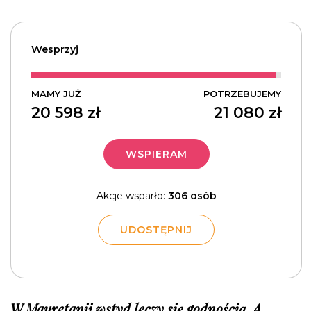
Wesprzyj
MAMY JUŻ
POTRZEBUJEMY
20 598
zł
21 080
zł
WSPIERAM
Akcje wsparło:
306 osób
UDOSTĘPNIJ
W Mauretanii wstyd leczy się godnością. A