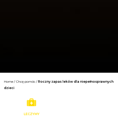
Home
/
Chcę pomóc
/
Roczny zapas leków dla niepełnosprawnych
dzieci
LECZYMY