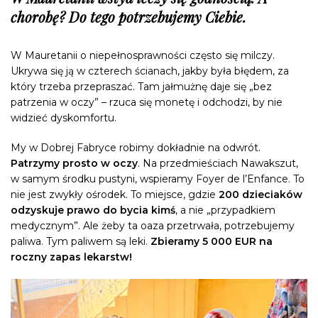
chorobę? Do tego potrzebujemy Ciebie.
W Mauretanii o niepełnosprawności często się milczy.
Ukrywa się ją w czterech ścianach, jakby była błędem, za
który trzeba przepraszać. Tam jałmużnę daje się „bez
patrzenia w oczy” – rzuca się monetę i odchodzi, by nie
widzieć dyskomfortu.
My w Dobrej Fabryce robimy dokładnie na odwrót.
Patrzymy prosto w oczy
. Na przedmieściach Nawakszut,
w samym środku pustyni, wspieramy Foyer de l’Enfance. To
nie jest zwykły ośrodek. To miejsce, gdzie
200 dzieciaków
odzyskuje prawo do bycia kimś
, a nie „przypadkiem
medycznym”. Ale żeby ta oaza przetrwała, potrzebujemy
paliwa. Tym paliwem są leki.
Zbieramy 5 000 EUR na
roczny zapas lekarstw!