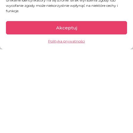
unikalne identyfikatory na tej stronie. Brak wyrażenia zgody lub
wycofanie zgody może niekorzystnie wpłynąć na niektóre cechy i
funkcje.
Akceptuj
Polityka prywatności
Wyciąganie z głodu to nie tylko
jedzenie
Druga część naszej apteczki to zestaw ratunkowy dla
dzieci, które trafiły do nas
skrajnie niedożywione
. Sam ryż
z warzywami nie wystarczy, gdy organizm zapomniał, jak
trawić. Potrzebujemy „ochrony”, by odbudować to, co
zniszczył głód.
Twoja wpłata zasponsoruje:
Leki przeciwpasożytnicze:
By to, co dziecko
zje, odżywiało jego organizm, a nie
„nieproszonych gości”.