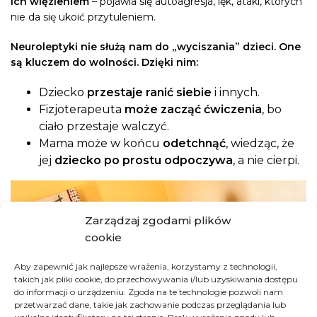
ich więzieniem
– pojawia się autoagresja, lęk, ataki, których
nie da się ukoić przytuleniem.
Neuroleptyki nie służą nam do „wyciszania” dzieci. One
są kluczem do wolności. Dzięki nim:
Dziecko
przestaje ranić siebie
i innych.
Fizjoterapeuta
może zacząć ćwiczenia
, bo
ciało przestaje walczyć.
Mama może w końcu
odetchnąć
, wiedząc, że
jej
dziecko po prostu odpoczywa
, a nie cierpi.
Zarządzaj zgodami plików
cookie
Aby zapewnić jak najlepsze wrażenia, korzystamy z technologii,
takich jak pliki cookie, do przechowywania i/lub uzyskiwania dostępu
do informacji o urządzeniu. Zgoda na te technologie pozwoli nam
przetwarzać dane, takie jak zachowanie podczas przeglądania lub