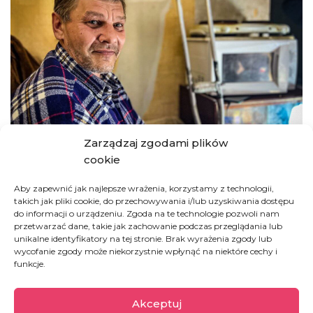
Zarządzaj zgodami plików
cookie
Aby zapewnić jak najlepsze wrażenia, korzystamy z technologii,
Dziś w roli listonoszy przynosimy światu wiadomość z
takich jak pliki cookie, do przechowywania i/lub uzyskiwania dostępu
Ukrainy. W imieniu Ukraińców prosimy o prosty gest
do informacji o urządzeniu. Zgoda na te technologie pozwoli nam
solidarności –
zapaloną świecę i pokazanie jej wszystkim
przetwarzać dane, takie jak zachowanie podczas przeglądania lub
z hashtagiem
#makegoodnotwar
. Wierzymy, że ten
unikalne identyfikatory na tej stronie. Brak wyrażenia zgody lub
wycofanie zgody może niekorzystnie wpłynąć na niektóre cechy i
symboliczny gest jedności jest w tym roku ważniejszy niż
funkcje.
kiedykolwiek.
Pokażmy, że rok po wybuchu wojny wciąż jesteśmy z
Akceptuj
Ukraińcami! Niech zobaczą, jak wielu mają przyjaciół!