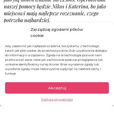
naszej pomocy będzie Nikos i Katerina, bo jako
miejscowi mają najlepsze rozeznanie, czego
potrzeba najbardziej.
Zarządzaj zgodami plików
Kiedyś, gdy ich restauracyjny biznes kwitł, byli w stanie
cookie
przygotować po kilkaset posiłków dziennie. Dziś mogliby
wykarmić jeszcze większą liczbę głodnych, gdyby tylko
Aby zapewnić jak najlepsze wrażenia, korzystamy z technologii,
mieli na to fundusze. Wszystko policzyliśmy.
takich jak pliki cookie, do przechowywania i/lub uzyskiwania dostępu
do informacji o urządzeniu. Zgoda na te technologie pozwoli nam
Przygotowanie jednego ciepłego posiłku wraz z kosztem
przetwarzać dane, takie jak zachowanie podczas przeglądania lub
utrzymania kuchni i dostarczenia żywności do obozu
unikalne identyfikatory na tej stronie. Brak wyrażenia zgody lub
wyniósłby 3,5 euro. Nie jesteśmy w stanie od razu nakarmić
wycofanie zgody może niekorzystnie wpłynąć na niektóre cechy i
wszystkich, ale zdecydowaliśmy, że na początek będziemy
funkcje.
przygotowywali 150 pożywnych posiłków dziennie dla
osieroconych dzieciaków. Ruszamy ze zbiórką. Ci ludzie na
Akceptuj
co dzień borykają się z ogromnymi problemami, ale nie
sposób ich rozwiązać, jeśli najpierw nie zaspokoją głodu.
Polityka prywatności
Każdy wykupiony przez Was posiłek zwiększy nasze
możliwości. Marzeniem byłoby oczywiście dostarczanie
posiłków codziennie do wszystkich 600 osieroconych dzieci