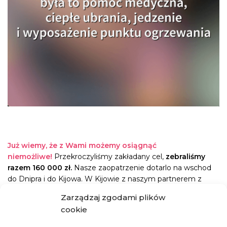
Już wiemy, że z Wami możemy osiągnąć
niemożliwe!
Przekroczyliśmy zakładany cel,
zebraliśmy
razem
160 000 zł.
Nasze zaopatrzenie dotarlo na wschod
do Dnipra i do Kijowa. W Kijowie z naszym partnerem z
Jevhenem
wspieramy mieszkańców jednej z
Zarządzaj zgodami plików
najbiedniejszych dzielnic
(13-tej), w tym
osoby starsze
,
cookie
które w czasie blackoutów są
zupełnie bezradne
.
Dodatkowo to zaopatrzenie pomoże wesprzeć „Punkt