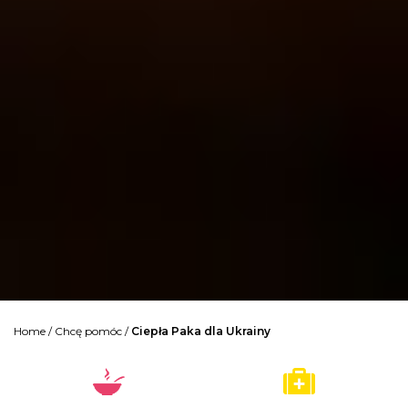
Home
/
Chcę pomóc
/
Ciepła Paka dla Ukrainy