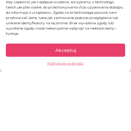
Aby zapewnić jak najlepsze wrażenia, korzystamy z technologii,
Niezłomności” organizowany w tej dzielnicy przez Jevhena.
takich jak pliki cookie, do przechowywania i/lub uzyskiwania dostępu
do informacji o urządzeniu. Zgoda na te technologie pozwoli nam
Każda kolejna złotówka to cegiełka do kolejnego śpiworu,
przetwarzać dane, takie jak zachowanie podczas przeglądania lub
koca czy lampy naftowej, która zapewnia ciepło i światło.
unikalne identyfikatory na tej stronie. Brak wyrażenia zgody lub
wycofanie zgody może niekorzystnie wpłynąć na niektóre cechy i
Obserwujcie naszego Facebooka
i przekonajcie się, że
funkcje.
ufundowana przez Was pomoc trafia w dobre ręce!
Akceptuj
— Jeśli nie będzie prądu i przyjdzie mróz, z
Polityka prywatności
mieszkań na tym osiedlu będziemy wynosić
zwłoki.
– mówi Yevhen, nasz partner, który w samym
centrum 13. dzielnicy Kijowa dostarcza jej
mieszkańców podstawową pomoc od początku
wojny.