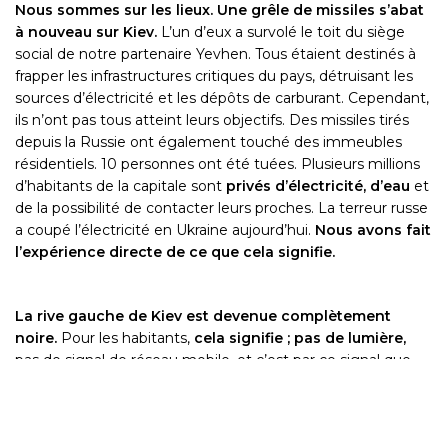
Nous sommes sur les lieux. Une grêle de missiles s’abat
à nouveau sur Kiev.
L’un d’eux a survolé le toit du siège
social de notre partenaire Yevhen. Tous étaient destinés à
frapper les infrastructures critiques du pays, détruisant les
sources d’électricité et les dépôts de carburant. Cependant,
ils n’ont pas tous atteint leurs objectifs. Des missiles tirés
depuis la Russie ont également touché des immeubles
résidentiels. 10 personnes ont été tuées. Plusieurs millions
d’habitants de la capitale sont
privés d’électricité, d’eau
et
de la possibilité de contacter leurs proches. La terreur russe
a coupé l’électricité en Ukraine aujourd’hui.
Nous avons fait
l’expérience directe de ce que cela signifie.
La rive gauche de Kiev est devenue complètement
noire.
Pour les habitants,
cela signifie ; pas de lumière,
pas de signal de réseau mobile, et c’est par ce signal que
les alertes à la bombe parviennent aux habitants et, surtout,
pas de chauffage. Le manque d’électricité paralyse
complètement la vie dans la ville. Les préparatifs sont en
cours pour l’évacuation partielle de Kiev.
Pour ceux qui