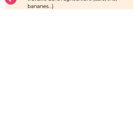
bananes…)
En 2024, nous assurons les soins
palliatifs nécessaires à
33
malades
Nous finançons l'éducation de
27
enfants de salariés et de patients
décédés
Comment puis-je aider