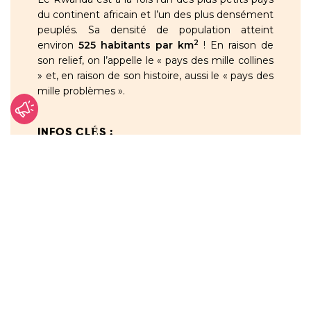
du continent africain et l’un des plus densément
peuplés. Sa densité de population atteint
2
environ
525 habitants par km
! En raison de
son relief, on l’appelle le « pays des mille collines
» et, en raison de son histoire, aussi le « pays des
mille problèmes ».
INFOS CLÉS :
la population du Rwanda est estimée
à environ
14 millions
d’habitants ;
en 1994, le pays a été frappé par le
génocide contre l’ethnie tutsie : en
l’espace de 100 jours, environ
1 million
de Tutsis ont été assassinés et
2 millions
de personnes ont fui le
pays ;