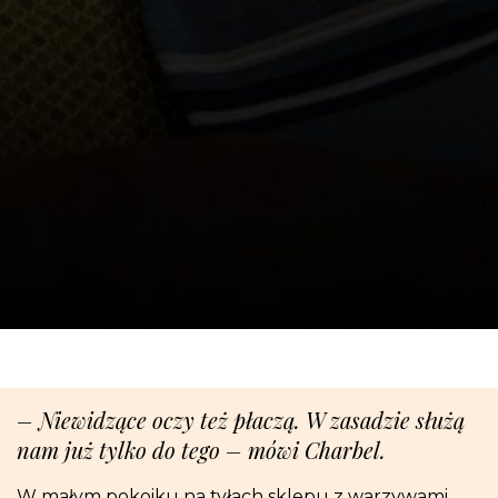
– Niewidzące oczy też płaczą. W zasadzie służą
nam już tylko do tego – mówi Charbel.
W małym pokoiku na tyłach sklepu z warzywami