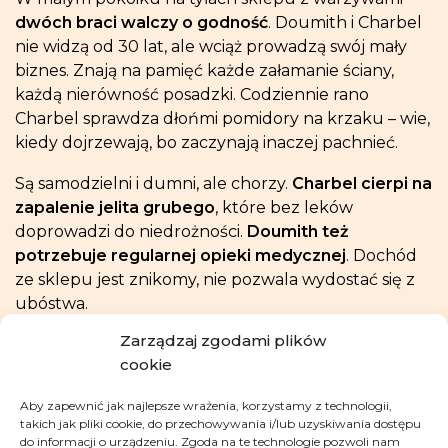
dwóch braci walczy o godność
. Doumith i Charbel
nie widzą od 30 lat, ale wciąż prowadzą swój mały
biznes. Znają na pamięć każde załamanie ściany,
każdą nierówność posadzki. Codziennie rano
Charbel sprawdza dłońmi pomidory na krzaku – wie,
kiedy dojrzewają, bo zaczynają inaczej pachnieć.
Są samodzielni i dumni, ale chorzy.
Charbel cierpi na
zapalenie jelita grubego
, które bez leków
doprowadzi do niedrożności.
Doumith też
potrzebuje regularnej opieki medycznej
. Dochód
ze sklepu jest znikomy, nie pozwala wydostać się z
ubóstwa.
Zarządzaj zgodami plików
Przed snem Charbel wciąż krząta się między
cookie
półkami. Odkłada wszystkie przedmioty na swoje
miejsca, by brat je odnalazł rano. Rutyna daje im
Aby zapewnić jak najlepsze wrażenia, korzystamy z technologii,
poczucie kontroli nad życiem, które wydaje się
takich jak pliki cookie, do przechowywania i/lub uzyskiwania dostępu
wymykać z rąk.
do informacji o urządzeniu. Zgoda na te technologie pozwoli nam