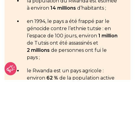
la population du Rwanda est estimée
à environ
14 millions
d’habitants ;
en 1994, le pays a été frappé par le
génocide contre l’ethnie tutsie : en
l’espace de 100 jours, environ
1 million
de Tutsis ont été assassinés et
2 millions
de personnes ont fui le
pays ;
le Rwanda est un pays agricole :
environ
62 %
de la population active
travaille dans l’agriculture (café, thé,
bananes…)
En 2024, nous assurons les soins
palliatifs nécessaires à
33