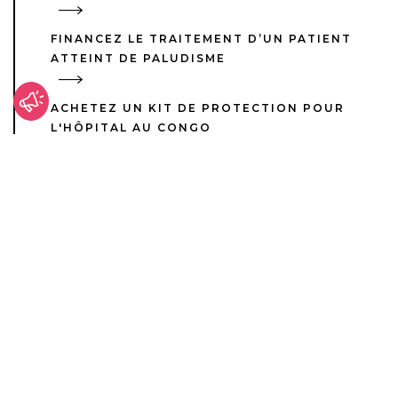
FINANCEZ LE TRAITEMENT D’UN PATIENT
ATTEINT DE PALUDISME
ACHETEZ UN KIT DE PROTECTION POUR
L'HÔPITAL AU CONGO
Rwanda
Le Rwanda est à la fois l’un des plus petits pays
du continent africain et l’un des plus densément
peuplés. Sa densité de population atteint
2
environ
525 habitants par km
! En raison de