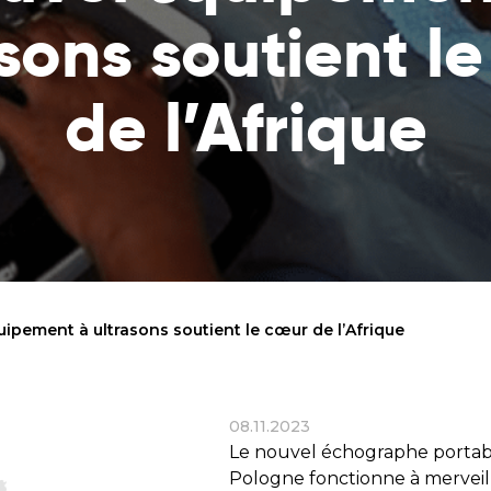
Consultez la liste des endroits où votre
spécifique et res
sons soutient l
aide parvient
lui
Rapports financiers
Souffle de vie
de l’Afrique
Vérifiez comment nous utilisons les
Sauvez un enfant 
dons
maladie de la fai
l’éducation des p
Objectifs statutaires
Voir les objectifs de notre organisation
Contact
Contactez-nous !
quipement à ultrasons soutient le cœur de l’Afrique
08.11.2023
Le nouvel échographe portable
Pologne fonctionne à merveil