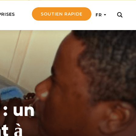
SOUTIEN RAPIDE
PRISES
FR
ER
ement notre travail
ontants et obtenez
tir en mission
rsonne âgée
e d’une personne
 : un
a à la fois
t émotionnellement
t à
l d’un missionnaire