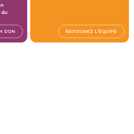
on
l du
UN DON
REJOIGNEZ L’ÉQUIPE