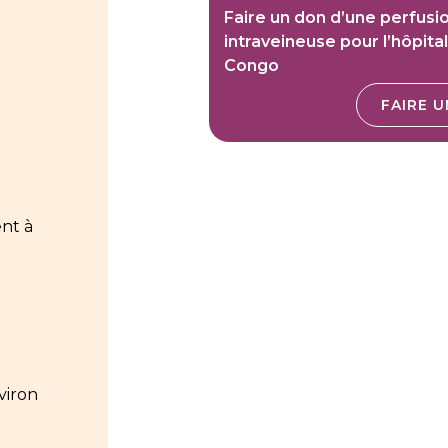
Faire un don d’une perfusi
intraveineuse pour l’hôpita
Congo
FAIRE 
nt à
viron