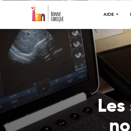
AIDE
AIDE PON
Aide u
Fournir 
nécess
Bienfa
Achete
besoin
Les 
actions
no