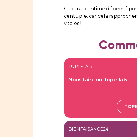
Chaque
centime
dépensé pou
centuple, car cela rapprocher
vitales !
Commen
TOPE-LÀ 5!
Nous faire un Tope-là 5 !
TOPE
BIENFAISANCE24