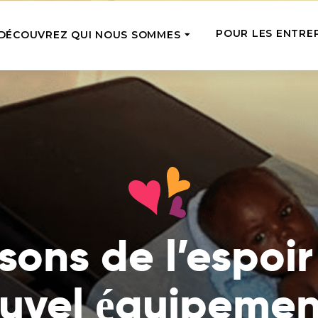
POUR LES ENTRE
DÉCOUVREZ QUI NOUS SOMMES
CTUELLE
SOUTIEN RÉGULI
Notre équipe
Rencontrez les coursiers du soutien
rgente
Tope-là 5 !
que vous avez fourni
de l’aide là où elle est le plus
Soutenez régulièr
aire en ce moment
Comment nous aidons
avec de petits m
Nous nourrissons, traitons, éduquons
une chance de par
isance24
et donnons des emplois – voyez ce
z pour les personnes dans le
Adoptez une pe
que cela signifie vraiment
 sur notre marché de bonnes
Devenez la famill
sons de l’espoir
Ce que nous avons déjà fait
âgée et soutenez-l
Lisez les histoires des personnes que
financièrement e
nous avons déjà aidées
uvel équipemen
Équipes d’anges
Où nous opérons
Soutenez le travai