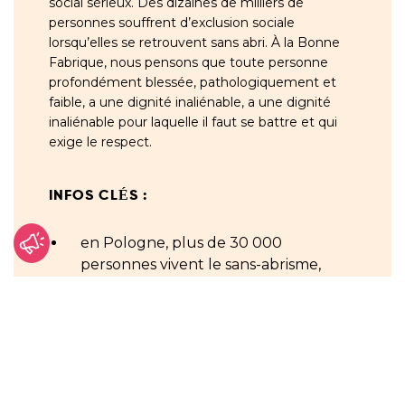
social sérieux. Des dizaines de milliers de
personnes souffrent d’exclusion sociale
lorsqu’elles se retrouvent sans abri. À la Bonne
Fabrique, nous pensons que toute personne
profondément blessée,
pathologiquement et
faible, a une dignité inaliénable
, a une dignité
inaliénable pour laquelle il faut se battre et qui
exige le respect.
INFOS CLÉS :
en Pologne, plus de 30 000
personnes vivent le sans-abrisme,
dont 84% sont des hommes
la plupart des personnes touchées
par ce problème vivent dans les
voïvodies suivantes : Mazowieckie,
Ś
l
ą
skie et Pomorskie