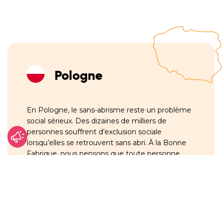
Pologne
En Pologne, le sans-abrisme reste un problème
social sérieux. Des dizaines de milliers de
personnes souffrent d’exclusion sociale
lorsqu’elles se retrouvent sans abri. À la Bonne
Fabrique, nous pensons que toute personne
profondément blessée,
pathologiquement et
faible, a une dignité inaliénable
, a une dignité
inaliénable pour laquelle il faut se battre et qui
exige le respect.