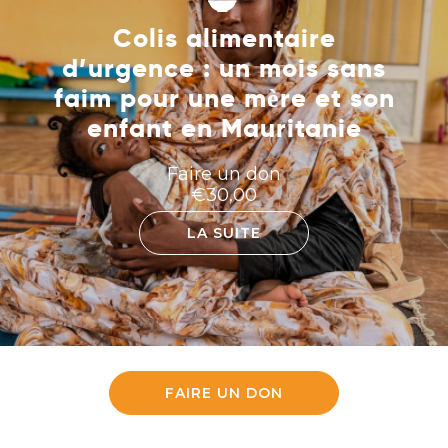
Colis alimentaire
d’urgence : un mois sans
faim pour une mère et son
enfant en Mauritanie
Faire un don
€
30,00
LA SUITE
FAIRE UN DON