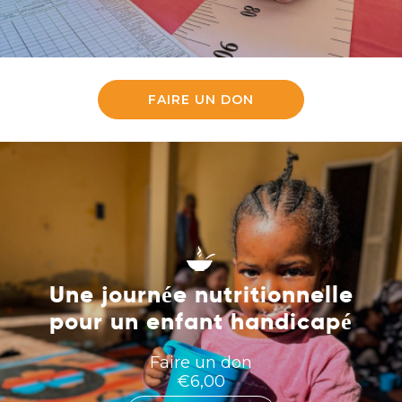
FAIRE UN DON
Une journée nutritionnelle
pour un enfant handicapé
Faire un don
€
6,00