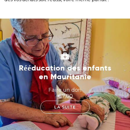
Rééducation des enfants
en Mauritanie
Faire un don
€
7,00
LA SUITE