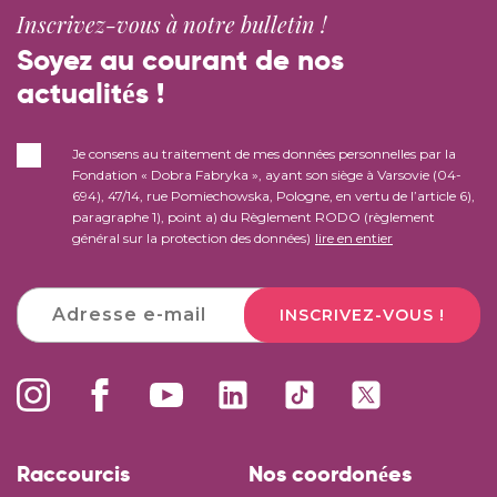
Inscrivez-vous à notre bulletin !
Soyez au courant de nos
actualités !
Je consens au traitement de mes données personnelles par la
Fondation « Dobra Fabryka », ayant son siège à Varsovie (04-
694), 47/14, rue Pomiechowska, Pologne, en vertu de l’article 6),
paragraphe 1), point a) du Règlement RODO (règlement
général sur la protection des données)
lire en entier
INSCRIVEZ-VOUS !
Raccourcis
Nos coordonées