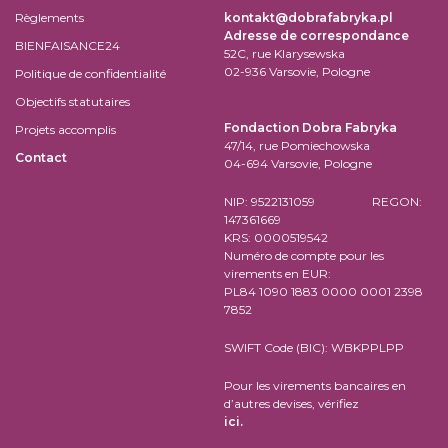
Règlements
kontakt@dobrafabryka.pl
Adresse de correspondance
BIENFAISANCE24
52C, rue Klarysewska
02-936 Varsovie, Pologne
Politique de confidentialité
Objectifs statutaires
Fondaction Dobra Fabryka
Projets accomplis
47/14, rue Pomiechowska
Contact
04-694 Varsovie, Pologne
NIP: 9522131059 REGON:
147361669
KRS: 0000519542
Numéro de compte pour les
virements en EUR:
PL84 1090 1883 0000 0001 2398
7852
SWIFT Code (BIC): WBKPPLPP
Pour les virements bancaires en
d’autres devises, vérifiez
ici.