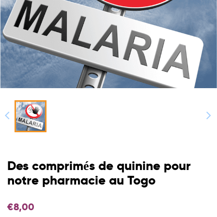
Des comprimés de quinine pour
notre pharmacie au Togo
€
8,00