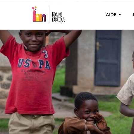
AIDE
AIDE PON
Aide u
Fournir 
nécess
Bienfa
Achete
besoin
actions