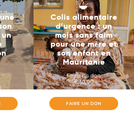
’une
Colis alimentaire
son
d’urgence : un
 un
mois sans faim
e
pour une mère et
on
son enfant en
Mauritanie
n
Faire un don
€
30,00
LA SUITE
N
FAIRE UN DON