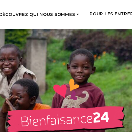
POUR LES ENTRE
DÉCOUVREZ QUI NOUS SOMMES
CTUELLE
SOUTIEN RÉGULI
Notre équipe
Rencontrez les coursiers du soutien
rgente
Tope-là 5 !
que vous avez fourni
de l’aide là où elle est le plus
Soutenez régulièr
aire en ce moment
Comment nous aidons
avec de petits m
Nous nourrissons, traitons, éduquons
une chance de par
isance24
et donnons des emplois – voyez ce
z pour les personnes dans le
Adoptez une pe
que cela signifie vraiment
 sur notre marché de bonnes
Devenez la famill
Ce que nous avons déjà fait
âgée et soutenez-l
Lisez les histoires des personnes que
financièrement e
nous avons déjà aidées
Équipes d’anges
Où nous opérons
Soutenez le travai