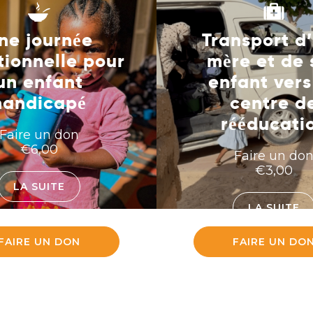
ne journée
Transport d
tionnelle pour
mère et de 
un enfant
enfant vers
handicapé
centre d
rééducati
Faire un don
€
6,00
Faire un do
€
3,00
LA SUITE
LA SUITE
FAIRE UN DON
FAIRE UN DO