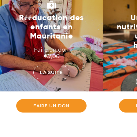
Rééducation des
U
enfants en
nutri
Mauritanie
Faire un don
€
7,00
LA SUITE
FAIRE UN DON