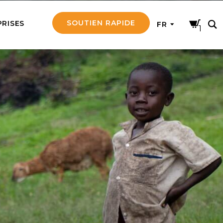
SOUTIEN RAPIDE
PRISES
FR
1
ER
ement notre travail
ontants et obtenez
tir en mission
rsonne âgée
e d’une personne
a à la fois
t émotionnellement
l d’un missionnaire