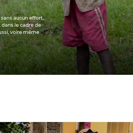
tez en contact avec
 sans aucun effort,
 dans le cadre de
souffrant de la
éussi, voire même
m et soutenez
arents