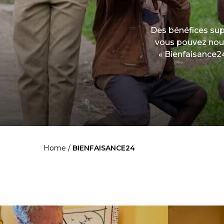
Des bénéfices supé
vous pouvez nous
« Bienfaisance24
Home
/
BIENFAISANCE24