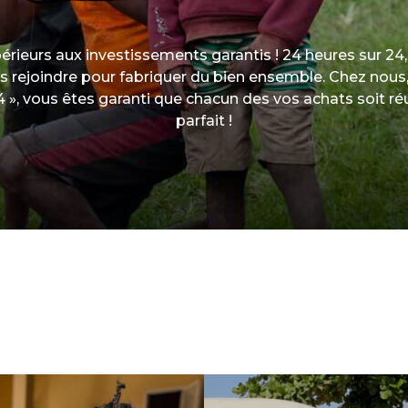
Consultez la liste des endroits où votre
spécifique et res
aide parvient
lui
rieurs aux investissements garantis ! 24 heures sur 24,
Rapports financiers
Souffle de vie
 rejoindre pour fabriquer du bien ensemble. Chez nous,
Vérifiez comment nous utilisons les
Sauvez un enfant 
 », vous êtes garanti que chacun des vos achats soit r
dons
maladie de la fai
parfait !
l’éducation des p
Objectifs statutaires
Voir les objectifs de notre organisation
Contact
Contactez-nous !