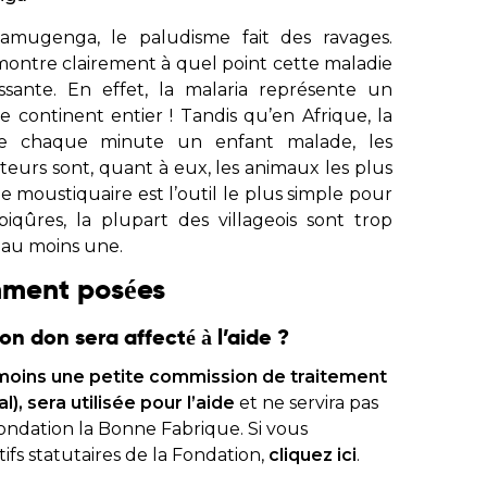
tez en contact avec
amugenga, le paludisme fait des ravages.
montre clairement à quel point cette maladie
sante. En effet, la malaria représente un
souffrant de la
 continent entier ! Tandis qu’en Afrique, la
m et soutenez
te chaque minute un enfant malade, les
arents
eurs sont, quant à eux, les animaux les plus
 moustiquaire est l’outil le plus simple pour
iqûres, la plupart des villageois sont trop
 au moins une.
mment posées
 don sera affecté à l’aide ?
, moins une petite commission de traitement
, sera utilisée pour l’aide
et ne servira pas
ondation la Bonne Fabrique. Si vous
ifs statutaires de la Fondation,
cliquez ici
.