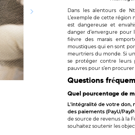
Consultez la liste des endroits où votre
spécifique et res
Dans les alentours de Nt
aide parvient
lui
L’exemple de cette région 
Rapports financiers
Souffle de vie
est dangereuse et envahis
Vérifiez comment nous utilisons les
Sauvez un enfant 
danger d’envergure pour le
dons
maladie de la fai
fièvre des marais empor
l’éducation des p
moustiques qui en sont port
Objectifs statutaires
meurtriers du monde. Si une
Voir les objectifs de notre organisation
se protéger contre leurs p
pauvres pour s’en procurer
Contact
Questions fréque
Contactez-nous !
Quel pourcentage de mon
L’intégralité de votre don
des paiements (PayU/PayPal)
de source de revenus à la F
souhaitez soutenir les object