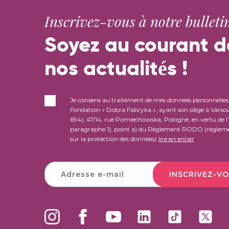
Inscrivez-vous à notre bulletin
Soyez au courant d
nos actualités !
Je consens au traitement de mes données personnelles 
Fondation « Dobra Fabryka », ayant son siège à Varsov
694), 47/14, rue Pomiechowska, Pologne, en vertu de l’a
paragraphe 1), point a) du Règlement RODO (règleme
sur la protection des données)
lire en entier
INSCRIVEZ-VO