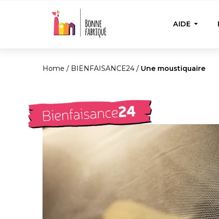
AIDE
Home
/
BIENFAISANCE24
/
Une moustiquaire
AIDE PON
Aide u
Fournir 
nécess
Bienfa
Achete
besoin
actions