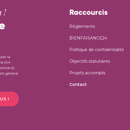
 !
Raccourcis
e
Règlements
BIENFAISANCE24
Politique de confidentialité
par la
Objectifs statutaires
ie (04-
rticle 6),
Projets accomplis
nt général
Contact
US !