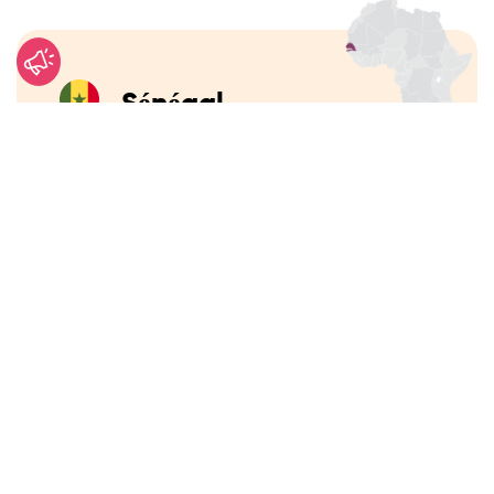
Sénégal
Le Sénégal est un pays d’Afrique de l’Ouest
bordé par l’océan Atlantique, qui a déclaré son
indépendance vis-à-vis de la France le 4 avril
1960. Même s’il figure parmi les États africains
les plus stables politiquement, il reste l’un des
pays les moins développés au monde. Près de la
moitié du territoire est constitué de terres
agricoles, mais leur exploitation devient de plus
en plus difficile en raison de chocs climatiques
répétés. La température la plus élevée
enregistrée au Sénégal l’a été à Matam :
48,8 °C
.