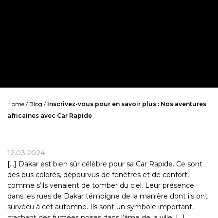
Home
/
Blog
/
Inscrivez-vous pour en savoir plus : Nos aventures
africaines avec Car Rapide
12.03.2024
[…]
Dakar est bien sûr célèbre pour sa Car Rapide. Ce sont
des bus colorés, dépourvus de fenêtres et de confort,
comme s’ils venaient de tomber du ciel. Leur présence
dans les rues de Dakar témoigne de la manière dont ils ont
survécu à cet automne. Ils sont un symbole important,
crachant des fumées noires dans l’âme de la ville. […]