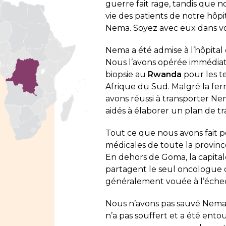
guerre fait rage, tandis que
vie des patients de notre hôpit
Nema. Soyez avec eux dans vos
Nema a été admise à l’hôpita
Nous l’avons opérée immédia
biopsie au
Rwanda
pour les t
Afrique du Sud. Malgré la fer
avons réussi à transporter N
aidés à élaborer un plan de t
Tout ce que nous avons fait 
médicales de toute la province
En dehors de Goma, la capital
partagent le seul oncologue de
généralement vouée à l’échec 
Nous n’avons pas sauvé Nema, m
n’a pas souffert et a été ento