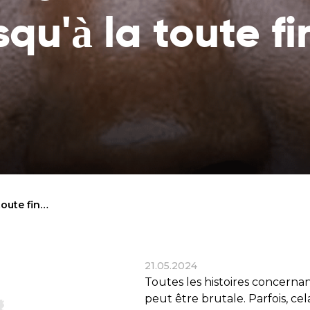
Consultez la liste des endroits où votre
spécifique et res
squ'à la toute fin
aide parvient
lui
Rapports financiers
Souffle de vie
Vérifiez comment nous utilisons les
Sauvez un enfant 
dons
maladie de la fai
l’éducation des p
Objectifs statutaires
Voir les objectifs de notre organisation
Contact
Contactez-nous !
toute fin…
21.05.2024
Toutes les histoires concernan
peut être brutale. Parfois, c