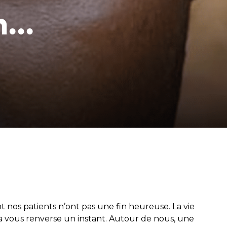
tez en contact avec
...
souffrant de la
m et soutenez
arents
t nos patients n’ont pas une fin heureuse. La vie
ela vous renverse un instant. Autour de nous, une