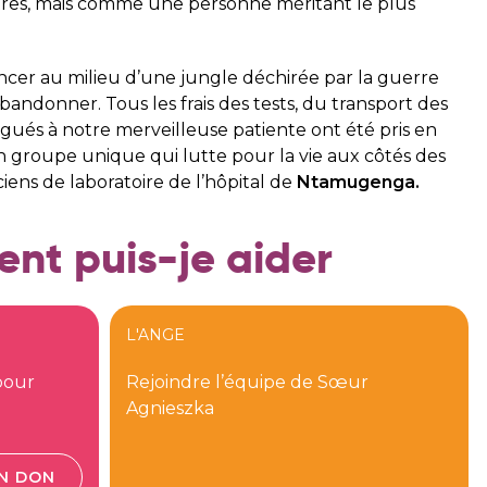
es, mais comme une personne méritant le plus
ancer au milieu d’une jungle déchirée par la guerre
abandonner. Tous les frais des tests, du transport des
igués à notre merveilleuse patiente ont été pris en
n groupe unique qui lutte pour la vie aux côtés des
ciens de laboratoire de l’hôpital de
Ntamugenga.
t puis-je aider
L'ANGE
pour
Rejoindre l’équipe de Sœur
Agnieszka
UN DON