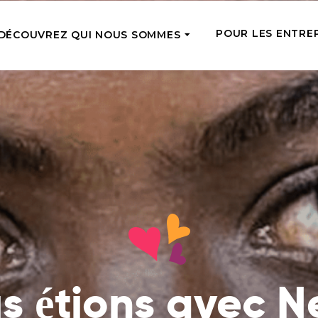
POUR LES ENTRE
DÉCOUVREZ QUI NOUS SOMMES
CTUELLE
SOUTIEN RÉGULI
Notre équipe
Rencontrez les coursiers du soutien
rgente
Tope-là 5 !
que vous avez fourni
de l’aide là où elle est le plus
Soutenez régulièr
aire en ce moment
Comment nous aidons
avec de petits m
Nous nourrissons, traitons, éduquons
une chance de par
isance24
et donnons des emplois – voyez ce
z pour les personnes dans le
Adoptez une pe
que cela signifie vraiment
 sur notre marché de bonnes
Devenez la famill
Ce que nous avons déjà fait
âgée et soutenez-l
Lisez les histoires des personnes que
financièrement e
s étions avec 
nous avons déjà aidées
Équipes d’anges
Où nous opérons
Soutenez le travai