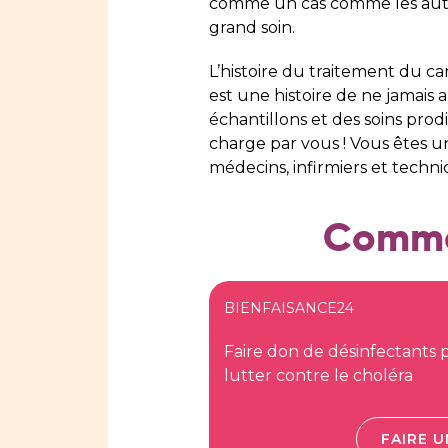
comme un cas comme les autr
grand soin.
L’histoire du traitement du c
est une histoire de ne jamais 
échantillons et des soins prod
charge par vous ! Vous êtes u
médecins, infirmiers et techni
Commen
BIENFAISANCE24
Faire don de désinfectants 
lutter contre le choléra
FAIRE 