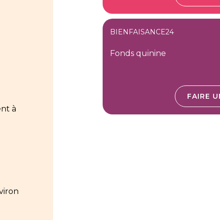
BIENFAISANCE24
Fonds quinine
FAIRE 
nt à
viron