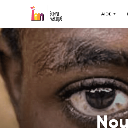
AIDE
AIDE PON
Aide u
Fournir 
nécess
Bienfa
Achete
besoin
actions
Nou