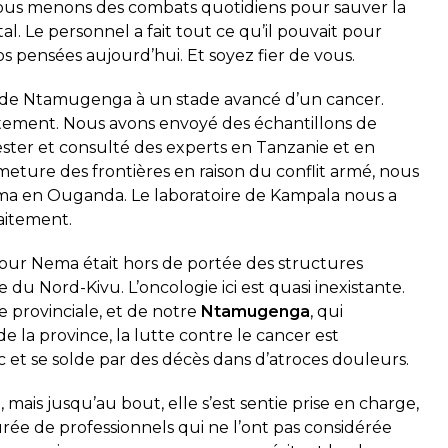
 nous menons des combats quotidiens pour sauver la
al. Le personnel a fait tout ce qu’il pouvait pour
 pensées aujourd’hui. Et soyez fier de vous.
l de Ntamugenga à un stade avancé d’un cancer.
tement. Nous avons envoyé des échantillons de
ester et consulté des experts en Tanzanie et en
meture des frontières en raison du conflit armé, nous
ema en Ouganda. Le laboratoire de Kampala nous a
raitement.
pour Nema était hors de portée des structures
 du Nord-Kivu. L’oncologie ici est quasi inexistante.
e provinciale, et de notre
Ntamugenga
, qui
 la province, la lutte contre le cancer est
et se solde par des décès dans d’atroces douleurs.
ais jusqu’au bout, elle s’est sentie prise en charge,
urée de professionnels qui ne l’ont pas considérée