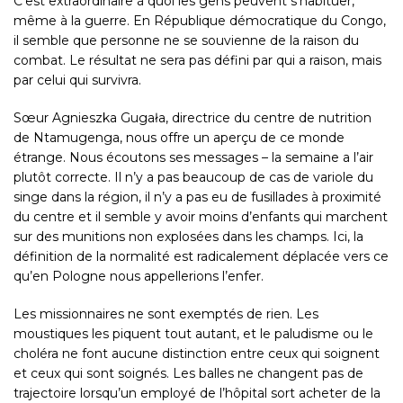
C’est extraordinaire à quoi les gens peuvent s’habituer,
même à la guerre.
En République démocratique du Congo,
il semble que personne ne se souvienne de la raison du
combat. Le résultat ne sera pas défini par qui a raison, mais
par celui qui survivra.
Sœur Agnieszka Gugała,
directrice du centre de nutrition
de
Ntamugenga
, nous offre un aperçu de ce monde
étrange. Nous écoutons ses messages – la semaine a l’air
plutôt correcte. Il n’y a pas beaucoup de cas de variole du
singe dans la région, il n’y a pas eu de fusillades à proximité
du centre et il semble y avoir moins d’enfants qui marchent
sur des munitions non explosées dans les champs. Ici, la
définition de la normalité est radicalement déplacée vers ce
qu’en Pologne nous appellerions l’enfer.
Les missionnaires ne sont exemptés de rien. Les
moustiques les piquent tout autant, et le paludisme ou
le
choléra
ne font aucune distinction entre ceux qui soignent
et ceux qui sont soignés. Les balles ne changent pas de
trajectoire lorsqu’un employé de l’hôpital sort acheter de la