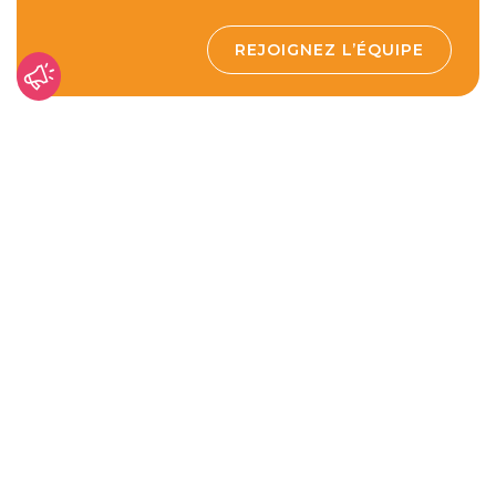
REJOIGNEZ L’ÉQUIPE
Burkina Faso
Selon l’ONU, le Burkina Faso compte parmi les
pays les moins développés du monde. Son
indice de développement humain (IDH) est de
e
0,459
, ce qui place le pays au
186
rang sur 193
.
INFOS CLÉS :