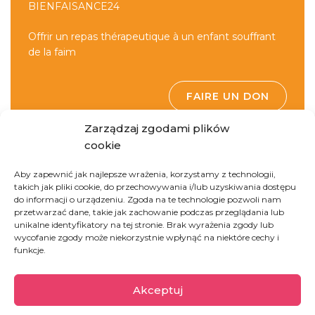
BIENFAISANCE24
Offrir un repas thérapeutique à un enfant souffrant
de la faim
FAIRE UN DON
Zarządzaj zgodami plików
cookie
Aby zapewnić jak najlepsze wrażenia, korzystamy z technologii,
takich jak pliki cookie, do przechowywania i/lub uzyskiwania dostępu
do informacji o urządzeniu. Zgoda na te technologie pozwoli nam
przetwarzać dane, takie jak zachowanie podczas przeglądania lub
unikalne identyfikatory na tej stronie. Brak wyrażenia zgody lub
République
wycofanie zgody może niekorzystnie wpłynąć na niektóre cechy i
funkcje.
démocratique du
Congo
Akceptuj