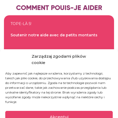
COMMENT POUIS-JE AIDER
TOPE-LÀ 5!
Soutenir notre aide avec de petits montants
Zarządzaj zgodami plików
TOPE-LÀ 5!
cookie
Aby zapewnić jak najlepsze wrażenia, korzystamy z technologii,
takich jak pliki cookie, do przechowywania i/lub uzyskiwania dostępu
BIENFAISANCE24
do informacji o urządzeniu. Zgoda na te technologie pozwoli nam
przetwarzać dane, takie jak zachowanie podczas przeglądania lub
Offrir un accouchement naturel sous la
unikalne identyfikatory na tej stronie. Brak wyrażenia zgody lub
supervision d’un médecin
wycofanie zgody może niekorzystnie wpłynąć na niektóre cechy i
funkcje.
FAIRE UN DON
Akceptuj