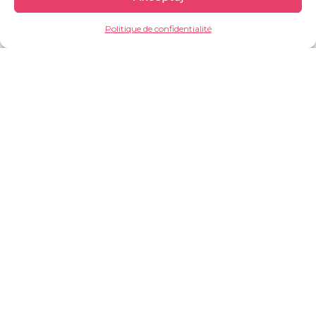
Politique de confidentialité
BIENFAISANCE24
Financer une visite chez un médecin – ce n’est
que 2 PLN !
FAIRE UN DON
Burkina Faso