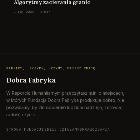
Algorytmy zacierania granic
1 maj 2026 · 3 min
KARMIMY, LECZYMY, UCZYMY, DAJEMY PRACĘ
Dobra Fabryka
W Raporcie Humanitarnym przeczytasz m.in. o miejscach,
w których Fundacja Dobra Fabryka produkuje dobro. Nie
pozwalamy, by zło odbierało ludziom nadzieję, zdrowie,
radość i życie.
STRONA FUNDACJI
GDZIE DZIAŁAMY
SPRAWOZDANIA