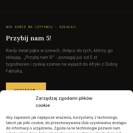
NIE KOŃCZ NA CZYTANIU - DZIAŁAJ!
Przybij nam 5!
Kiedy świat pęka w szwach, dołącz do tych, którzy go
sklejają. „Przybij nam 5!” - pomagaj już od 5 zł
tygodniowo i zyskaj szanse na wyjazd do Afryki z Dobrą
Fabryką.
WSPIERAM
→
Zarządzaj zgodami plików
cookie
Aby zapewnić jak najlepsze wrażenia, korzystamy z technologii,
© 2026 Raport Humanitarny · Fundacja Dobra Fabryka
takich jak pliki cookie, do przechowywania i/lub uzyskiwania dostępu
Polityka prywatności
·
Wypisz się
do informacji o urządzeniu. Zgoda na te technologie pozwoli nam