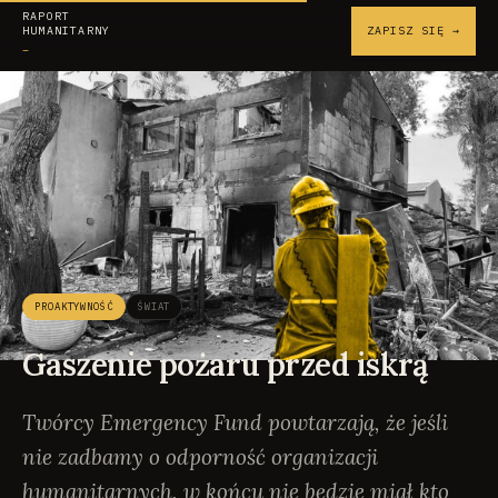
RAPORT
HUMANITARNY
ZAPISZ SIĘ →
_
PROAKTYWNOŚĆ
ŚWIAT
Gaszenie pożaru przed iskrą
Twórcy Emergency Fund powtarzają, że jeśli
nie zadbamy o odporność organizacji
humanitarnych, w końcu nie będzie miał kto