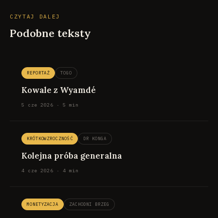
CZYTAJ DALEJ
Podobne teksty
REPORTAŻ
TOGO
Kowale z Wyamdé
5 cze 2026 · 5 min
KRÓTKOWZROCZNOŚĆ
DR KONGA
Kolejna próba generalna
4 cze 2026 · 4 min
MONETYZACJA
ZACHODNI BRZEG