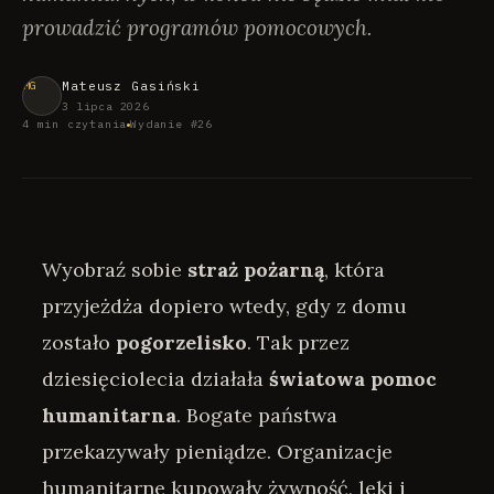
prowadzić programów pomocowych.
Mateusz Gasiński
3 lipca 2026
4 min czytania
Wydanie #26
Wyobraź sobie
straż pożarną
, która
przyjeżdża dopiero wtedy, gdy z domu
zostało
pogorzelisko
. Tak przez
dziesięciolecia działała
światowa pomoc
humanitarna
. Bogate państwa
przekazywały pieniądze. Organizacje
humanitarne kupowały żywność, leki i