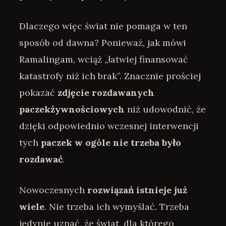
Dlaczego więc świat nie pomaga w ten
sposób od dawna? Ponieważ, jak mówi
Ramalingam, wciąż „łatwiej finansować
katastrofy niż ich brak”. Znacznie prościej
pokazać
zdjęcie rozdawanych
paczek
żywnościowych
niż udowodnić, że
dzięki odpowiednio wczesnej interwencji
tych
paczek w ogóle nie trzeba było
rozdawać
.
Nowoczesnych
rozwiązań istnieje już
wiele
. Nie trzeba ich wymyślać. Trzeba
jedynie uznać, że świat, dla którego