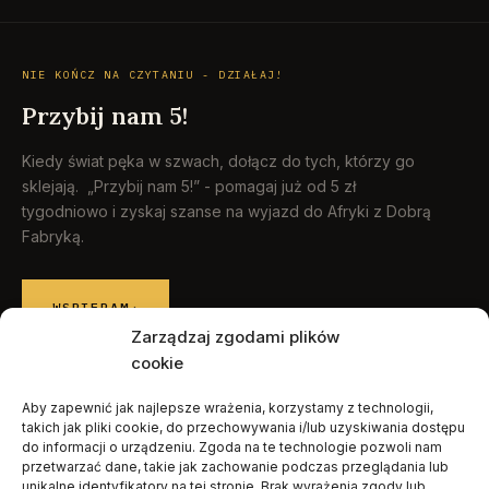
NIE KOŃCZ NA CZYTANIU - DZIAŁAJ!
Przybij nam 5!
Kiedy świat pęka w szwach, dołącz do tych, którzy go
sklejają. „Przybij nam 5!” - pomagaj już od 5 zł
tygodniowo i zyskaj szanse na wyjazd do Afryki z Dobrą
Fabryką.
WSPIERAM
→
Zarządzaj zgodami plików
cookie
Aby zapewnić jak najlepsze wrażenia, korzystamy z technologii,
© 2026 Raport Humanitarny · Fundacja Dobra Fabryka
takich jak pliki cookie, do przechowywania i/lub uzyskiwania dostępu
Polityka prywatności
·
Wypisz się
do informacji o urządzeniu. Zgoda na te technologie pozwoli nam
przetwarzać dane, takie jak zachowanie podczas przeglądania lub
unikalne identyfikatory na tej stronie. Brak wyrażenia zgody lub