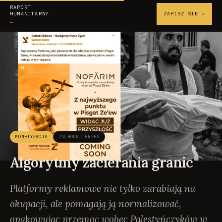
RAPORT
HUMANITARNY
ZAPISZ SIĘ →
_
MONETYZACJA
ZACHODNI BRZEG
Algorytmy zacierania granic
Platformy reklamowe nie tylko zarabiają na
okupacji, ale pomagają ją normalizować,
opakowując przemoc wobec Palestyńczyków w