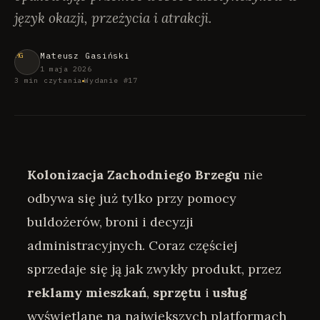
język okazji, przeżycia i atrakcji.
Mateusz Gasiński
1 maja 2026
3 min czytania
Wydanie #17
Kolonizacja Zachodniego Brzegu
nie
odbywa się już tylko przy pomocy
buldożerów, broni i decyzji
administracyjnych. Coraz częściej
sprzedaje się ją jak zwykły produkt, przez
reklamy
mieszkań
,
sprzętu
i
usług
wyświetlane na największych platformach