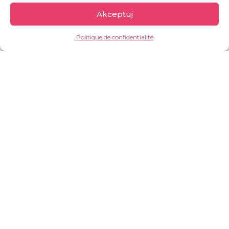
Akceptuj
Comment puis-je aider
Politique de confidentialité
BIENFAISANCE24
Financez un accouchement naturel
FAIRE UN DON
BIENFAISANCE24
Achetez un kit d’accouchement
FAIRE UN DON