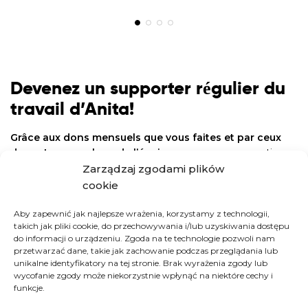
Devenez un supporter régulier du
travail d’Anita!
Grâce aux dons mensuels que vous faites et par ceux
des autres membres de l’équipe
, nous pouvons continuer
à repousser les limites du possible et ainsi changer des vies.
Zarządzaj zgodami plików
cookie
Nous vous enverrons un message à chaque fois que
quelque chose d’urgent nécessitera votre attention
Aby zapewnić jak najlepsze wrażenia, korzystamy z technologii,
takich jak pliki cookie, do przechowywania i/lub uzyskiwania dostępu
immédiate. Nous vous tiendrons également au courant de
do informacji o urządzeniu. Zgoda na te technologie pozwoli nam
tous les activités et événements importants.
przetwarzać dane, takie jak zachowanie podczas przeglądania lub
unikalne identyfikatory na tej stronie. Brak wyrażenia zgody lub
wycofanie zgody może niekorzystnie wpłynąć na niektóre cechy i
REJOIGNEZ L’ÉQUIPE!
funkcje.