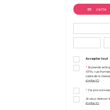
carte
Accepter tout
*
Je prends acte que la Fondation « Dobra Fabryka » (fr. La Bonne Fabrique), ayant son siège social à Varsovie (04-694)
47/14, rue Pomie
cadre de la réali
d’infos ICI
*
J'ai pris connai
Je veux recevoir 
d’infos ICI