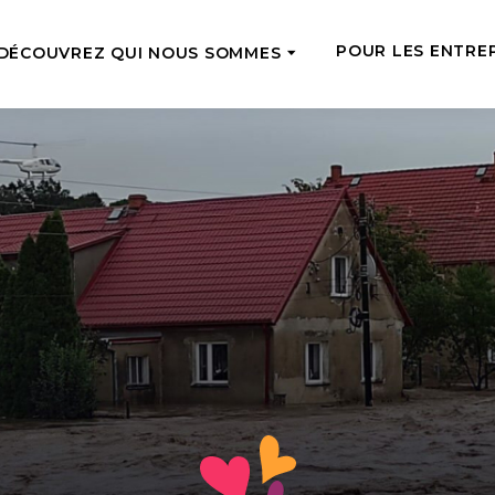
POUR LES ENTRE
DÉCOUVREZ QUI NOUS SOMMES
CTUELLE
SOUTIEN RÉGULI
Notre équipe
Rencontrez les coursiers du soutien
rgente
Tope-là 5 !
que vous avez fourni
de l’aide là où elle est le plus
Soutenez régulièr
aire en ce moment
Comment nous aidons
avec de petits m
Nous nourrissons, traitons, éduquons
une chance de par
isance24
et donnons des emplois – voyez ce
z pour les personnes dans le
Adoptez une pe
que cela signifie vraiment
 sur notre marché de bonnes
Devenez la famill
Ce que nous avons déjà fait
âgée et soutenez-l
Lisez les histoires des personnes que
financièrement e
nous avons déjà aidées
Équipes d’anges
Où nous opérons
Soutenez le travai