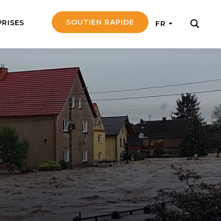
SOUTIEN RAPIDE
PRISES
FR
ER
ement notre travail
ontants et obtenez
tir en mission
rsonne âgée
e d’une personne
a à la fois
t émotionnellement
l d’un missionnaire