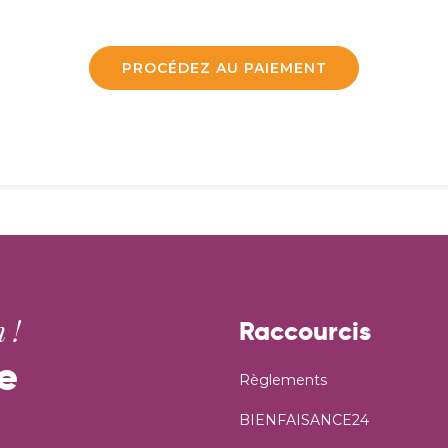
PROCÉDEZ AU PAIEMENT
 !
Raccourcis
e
Règlements
BIENFAISANCE24