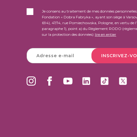
Je consens au traitement de mes données personnelles 
Fondation « Dobra Fabryka », ayant son siège à Varsov
694), 47/14, rue Pomiechowska, Pologne, en vertu de l’a
paragraphe 1), point a) du Règlement RODO (règleme
sur la protection des données)
lire en entier
INSCRIVEZ-VO