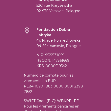
correspondance
52C, rue Klarysewska
02-936 Varsovie, Pologne
Fondaction Dobra
Fabryka
47/14, rue Pomiechowska
04-694 Varsovie, Pologne
NIP: 9522131059
REGON: 147361669
KRS: 0000519542
Numéro de compte pour les
virements en EUR:
PL84 1090 1883 0000 0001 2398
7852
SWIFT Code (BIC): WBKPPLPP
Pour les virements bancaires en