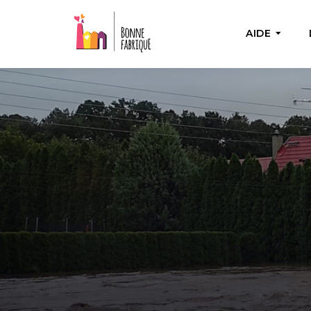
AIDE
AIDE PON
Aide u
Fournir 
nécess
Bienfa
Achete
besoin
actions