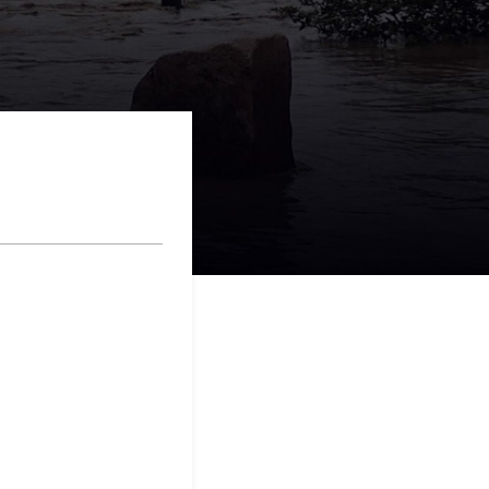
tez en contact avec
souffrant de la
m et soutenez
arents