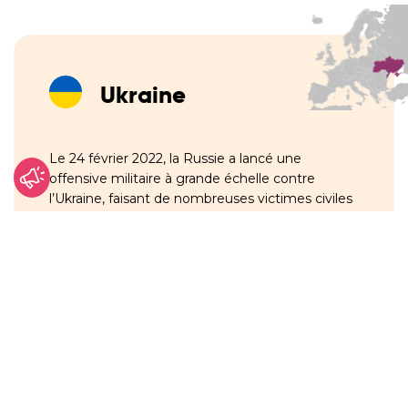
Ukraine
Le 24 février 2022, la Russie a lancé une
offensive militaire à grande échelle contre
l’Ukraine, faisant de nombreuses victimes civiles
et détruisant les infrastructures du pays. Depuis,
près de
6,8 millions
de personnes ont fui
l’Ukraine, dont la grande majorité vers l’Europe,
tandis qu’environ
3,6 millions
sont toujours
déplacées à l’intérieur du pays (octobre 2024).
Plus de
12,6 millions
de personnes non
déplacées ont également été directement
touchées par la guerre (mars 2025). Il s’agit de la
crise de réfugiés qui connaît la croissance la plus
rapide depuis la Seconde Guerre mondiale.