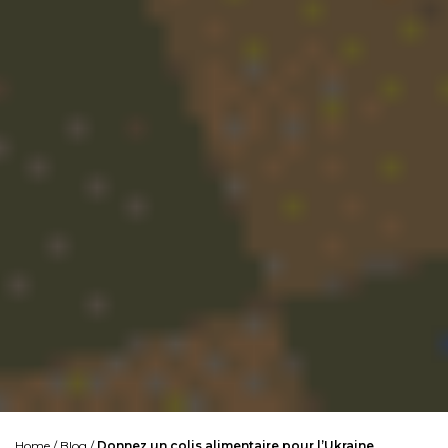
Home
/
Blog
/
Donnez un colis alimentaire pour l’Ukraine