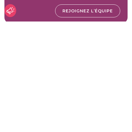
REJOIGNEZ L’ÉQUIPE
AIDE D'URGENCE
Apporter des soins réguliers à l’un de nos
bénéficiaires au Liban.
FAIRE UN DON
Liban