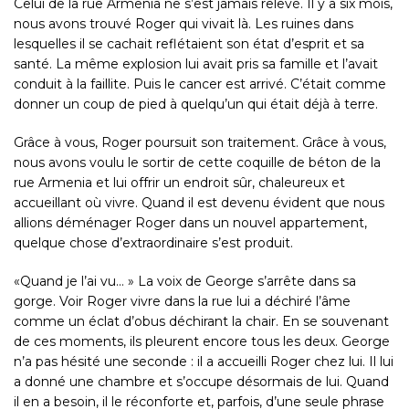
Celui de la rue Armenia ne s’est jamais relevé. Il y a six mois,
nous avons trouvé Roger qui vivait là. Les ruines dans
lesquelles il se cachait reflétaient son état d’esprit et sa
santé. La même explosion lui avait pris sa famille et l’avait
conduit à la faillite. Puis le cancer est arrivé. C’était comme
donner un coup de pied à quelqu’un qui était déjà à terre.
Grâce à vous, Roger poursuit son traitement. Grâce à vous,
nous avons voulu le sortir de cette coquille de béton de la
rue Armenia et lui offrir un endroit sûr, chaleureux et
accueillant où vivre. Quand il est devenu évident que nous
allions déménager Roger dans un nouvel appartement,
quelque chose d’extraordinaire s’est produit.
«Quand je l’ai vu… » La voix de George s’arrête dans sa
gorge. Voir Roger vivre dans la rue lui a déchiré l’âme
comme un éclat d’obus déchirant la chair. En se souvenant
de ces moments, ils pleurent encore tous les deux. George
n’a pas hésité une seconde : il a accueilli Roger chez lui. Il lui
a donné une chambre et s’occupe désormais de lui. Quand
il en a besoin, il le réconforte et, parfois, d’une seule phrase