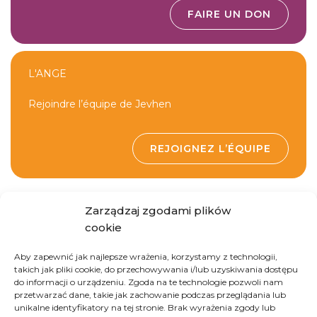
FAIRE UN DON
L'ANGE
Rejoindre l’équipe de Jevhen
REJOIGNEZ L’ÉQUIPE
Zarządzaj zgodami plików
cookie
Aby zapewnić jak najlepsze wrażenia, korzystamy z technologii,
takich jak pliki cookie, do przechowywania i/lub uzyskiwania dostępu
do informacji o urządzeniu. Zgoda na te technologie pozwoli nam
Ukraine
przetwarzać dane, takie jak zachowanie podczas przeglądania lub
unikalne identyfikatory na tej stronie. Brak wyrażenia zgody lub