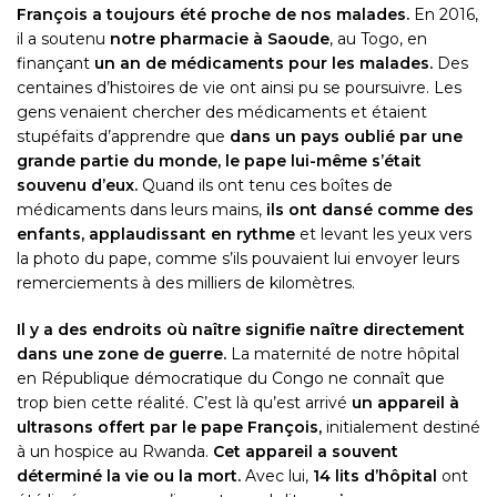
François a toujours été proche de nos malades.
En 2016,
il a soutenu
notre pharmacie à Saoude
, au Togo, en
finançant
un an de médicaments pour les malades.
Des
centaines d’histoires de vie ont ainsi pu se poursuivre. Les
gens venaient chercher des médicaments et étaient
stupéfaits d’apprendre que
dans un pays oublié par une
grande partie du monde, le pape lui-même s’était
souvenu d’eux.
Quand ils ont tenu ces boîtes de
médicaments dans leurs mains,
ils ont dansé comme des
enfants, applaudissant en rythme
et levant les yeux vers
la photo du pape, comme s’ils pouvaient lui envoyer leurs
remerciements à des milliers de kilomètres.
Il y a des endroits où naître signifie naître directement
dans une zone de guerre.
La maternité de notre hôpital
en République démocratique du Congo ne connaît que
trop bien cette réalité. C’est là qu’est arrivé
un appareil à
ultrasons offert par le pape François,
initialement destiné
à un hospice au Rwanda.
Cet appareil a souvent
déterminé la vie ou la mort.
Avec lui,
14 lits d’hôpital
ont