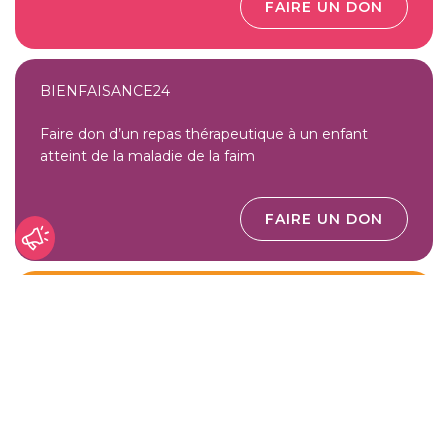
FAIRE UN DON
BIENFAISANCE24
Faire don d’un repas thérapeutique à un enfant
atteint de la maladie de la faim
FAIRE UN DON
L'ANGE
Rejoindre l’équipe de Filemon
REJOIGNEZ L’ÉQUIPE