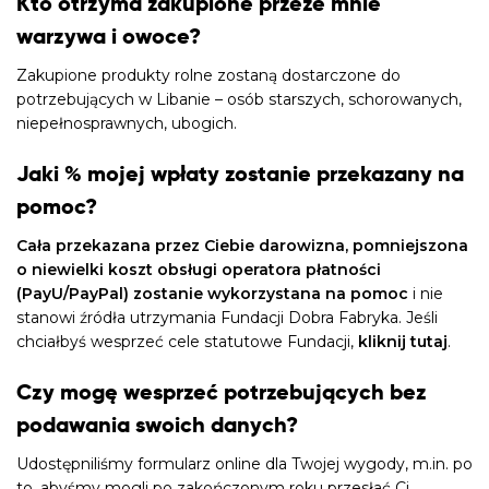
Kto otrzyma zakupione przeze mnie
warzywa i owoce?
Zakupione produkty rolne zostaną dostarczone do
potrzebujących w Libanie – osób starszych, schorowanych,
niepełnosprawnych, ubogich.
Jaki % mojej wpłaty zostanie przekazany na
pomoc?
Cała przekazana przez Ciebie darowizna, pomniejszona
o niewielki koszt obsługi operatora płatności
(PayU/PayPal) zostanie wykorzystana na pomoc
i nie
stanowi źródła utrzymania Fundacji Dobra Fabryka. Jeśli
chciałbyś wesprzeć cele statutowe Fundacji,
kliknij tutaj
.
Czy mogę wesprzeć potrzebujących bez
podawania swoich danych?
Udostępniliśmy formularz online dla Twojej wygody, m.in. po
to, abyśmy mogli po zakończonym roku przesłać Ci