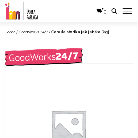
ENGLISH
0
Home
/
GoodWorks 24/7
/
Cebula słodka jak jabłka (kg)