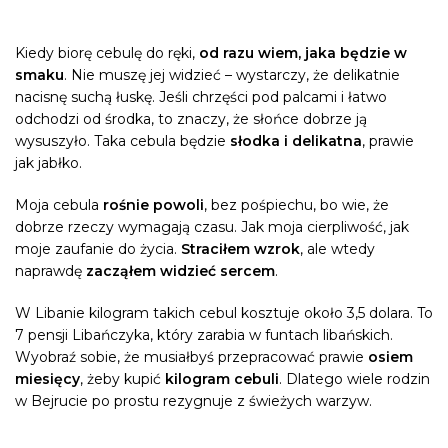
Kiedy biorę cebulę do ręki,
od razu wiem, jaka będzie w
smaku
. Nie muszę jej widzieć – wystarczy, że delikatnie
nacisnę suchą łuskę. Jeśli chrzęści pod palcami i łatwo
odchodzi od środka, to znaczy, że słońce dobrze ją
wysuszyło. Taka cebula będzie
słodka i delikatna
, prawie
jak jabłko.
Moja cebula
rośnie powoli
, bez pośpiechu, bo wie, że
dobrze rzeczy wymagają czasu. Jak moja cierpliwość, jak
moje zaufanie do życia.
Straciłem wzrok
, ale wtedy
naprawdę
zacząłem widzieć sercem
.
W Libanie kilogram takich cebul kosztuje około 3,5 dolara. To
7 pensji Libańczyka, który zarabia w funtach libańskich.
Wyobraź sobie, że musiałbyś przepracować prawie
osiem
miesięcy
, żeby kupić
kilogram cebuli
. Dlatego wiele rodzin
w Bejrucie po prostu rezygnuje z świeżych warzyw.