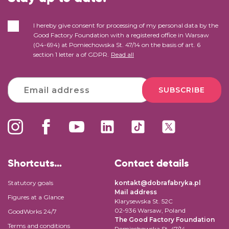
I hereby give consent for processing of my personal data by the
Good Factory Foundation with a registered office in Warsaw
(04-694) at Pomiechowska St. 47/14 on the basis of art. 6
section 1 letter a of GDPR.
Read all
SUBSCRIBE
Shortcuts…
Contact details
Statutory goals
kontakt@dobrafabryka.pl
Mail address
Figures at a Glance
Klarysewska St. 52C
02-936 Warsaw, Poland
GoodWorks 24/7
The Good Factory Foundation
Terms and conditions
Pomiechowska St. 47/14