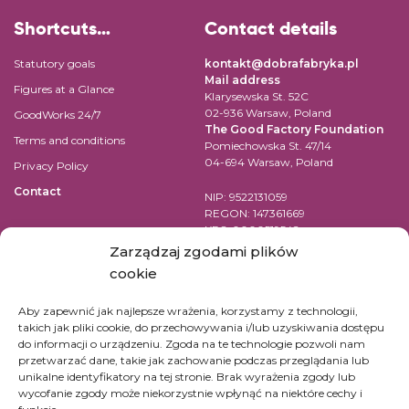
Shortcuts…
Contact details
Statutory goals
kontakt@dobrafabryka.pl
Mail address
Figures at a Glance
Klarysewska St. 52C
02-936 Warsaw, Poland
GoodWorks 24/7
The Good Factory Foundation
Terms and conditions
Pomiechowska St. 47/14
04-694 Warsaw, Poland
Privacy Policy
Contact
NIP: 9522131059
REGON: 147361669
KRS: 0000519542
Account number for transfer in
Zarządzaj zgodami plików
EUR:
cookie
PL84 1090 1883 0000 0001 2398
7852
Aby zapewnić jak najlepsze wrażenia, korzystamy z technologii,
takich jak pliki cookie, do przechowywania i/lub uzyskiwania dostępu
SWIFT Code (BIC): WBKPPLPP
do informacji o urządzeniu. Zgoda na te technologie pozwoli nam
przetwarzać dane, takie jak zachowanie podczas przeglądania lub
For bank transfers in other
unikalne identyfikatory na tej stronie. Brak wyrażenia zgody lub
currencies check
here
wycofanie zgody może niekorzystnie wpłynąć na niektóre cechy i