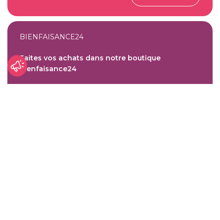
BIENFAISANCE24
Faites vos achats dans notre boutique
Bienfaisance24
FAIRE UN DON
BOUTIQUE EN LIGNE
Faire vos achats chez Charbel’s Veggie Stand
ACHETER