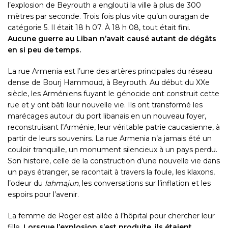
l’explosion de Beyrouth a englouti la ville à plus de 300
mètres par seconde. Trois fois plus vite qu’un ouragan de
catégorie 5. Il était 18 h 07. À 18 h 08, tout était fini.
Aucune guerre au Liban n’avait causé autant de dégâts
en si peu de temps.
La rue Armenia est l’une des artères principales du réseau
dense de Bourj Hammoud, à Beyrouth. Au début du XXe
siècle, les Arméniens fuyant le génocide ont construit cette
rue et y ont bâti leur nouvelle vie. Ils ont transformé les
marécages autour du port libanais en un nouveau foyer,
reconstruisant l’Arménie, leur véritable patrie caucasienne, à
partir de leurs souvenirs. La rue Armenia n’a jamais été un
couloir tranquille, un monument silencieux à un pays perdu.
Son histoire, celle de la construction d’une nouvelle vie dans
un pays étranger, se racontait à travers la foule, les klaxons,
l’odeur du
lahmajun
, les conversations sur l’inflation et les
espoirs pour l’avenir.
La femme de Roger est allée à l’hôpital pour chercher leur
fille.
Lorsque l’explosion s’est produite, ils étaient