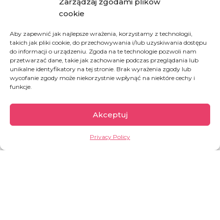
Zarządzaj zgodami plików
Last name
*
cookie
Aby zapewnić jak najlepsze wrażenia, korzystamy z technologii,
takich jak pliki cookie, do przechowywania i/lub uzyskiwania dostępu
Email
*
do informacji o urządzeniu. Zgoda na te technologie pozwoli nam
przetwarzać dane, takie jak zachowanie podczas przeglądania lub
unikalne identyfikatory na tej stronie. Brak wyrażenia zgody lub
wycofanie zgody może niekorzystnie wpłynąć na niektóre cechy i
funkcje.
SELECT PAYMENT METHOD
Akceptuj
Privacy Policy
card
bank transfer